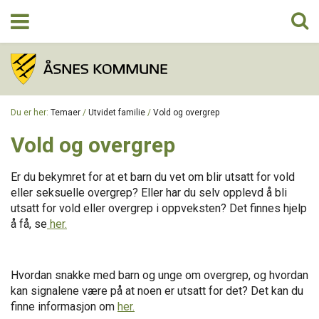
TEMAER
Du er her:
Temaer
/
Utvidet familie
/
Vold og overgrep
OM PROSJEKTET
Vold og overgrep
Er du bekymret for at et barn du vet om blir utsatt for vold
KONTAKT
eller seksuelle overgrep? Eller har du selv opplevd å bli
utsatt for vold eller overgrep i oppveksten? Det finnes hjelp
å få, se
her.
Hvordan snakke med barn og unge om overgrep, og hvordan
kan signalene være på at noen er utsatt for det? Det kan du
finne informasjon om
her.