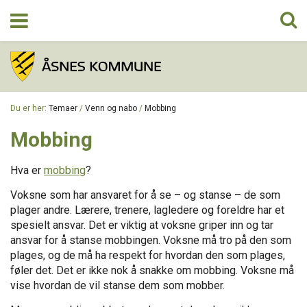
TEMAER
Du er her:
Temaer
/
Venn og nabo
/
Mobbing
OM PROSJEKTET
Mobbing
Hva er
mobbing
?
KONTAKT
Voksne som har ansvaret for å se – og stanse – de som
plager andre. Lærere, trenere, lagledere og foreldre har et
spesielt ansvar. Det er viktig at voksne griper inn og tar
ansvar for å stanse mobbingen. Voksne må tro på den som
plages, og de må ha respekt for hvordan den som plages,
føler det. Det er ikke nok å snakke om mobbing. Voksne må
vise hvordan de vil stanse dem som mobber.