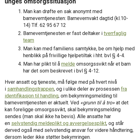
unges omsorgssituasjon
Man kan drøfte en sak anonymt med
barneverntjenesten: Barnevernvakt dagtid
(kl.10-
14)
Tlf. 62 95 67 12
Barneverntjenesten er fast deltaker i
tverrfaglig
team
Man kan med familiens samtykke, be om hjelp med
henblikk på frivillige hjelpetiltak i hht. bvl § 4-4.
Man
har plikt til å
melde
omsorgssvikt når
et barn
har det som beskrevet i bvl § 4-12.
Hver ansatt og tjeneste,
må følge med på hvert nivå
i
samhandlingstrappen
, og i ulike deler av prosessen
fra
identifikasjon til handling
, om bekymringsmelding til
barneverntjenesten er aktuelt. Ved
«grunn til å tro»
at det
kan foreligge omsorgssvikt, skal bekymringsmelding
sendes (man skal ikke ha bevis). Alle ansatte har
en
selvstendig meldeplikt og avvergelsesplikt
, og står
derved også med selvstendig ansvar for videre håndtering,
dersom leder ikke støtter bekymringen.