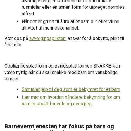
alvorlig eller gjentatt kriminalitet, misbruk av
rusmidler eller en annen form for utpreget normløs
atferd.
Når det er grunn til å tro at et barn blir eller vil bli
utnyttet til menneskehandel.
Vær obs på
avvergingsplikten:
ansvar for å bekytte, plikt til
å handle.
Opplæringsplattform og øvingsplattformen SNAKKE, kan
være nyttig når du skal snakke med barn om vanskelige
temaer:
S
amtalehjelp til deg som er bekymret for et barn
Lær mer om hvordan håndtere bekymring for om
barn er utsatt for vold og overgrep
.
Barneverntjenesten har fokus på barn og