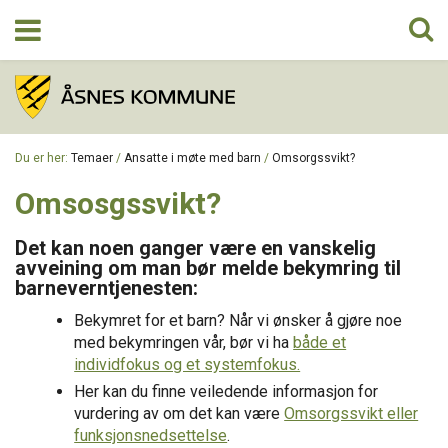
TEMAER
Du er her:
Temaer
/
Ansatte i møte med barn
/
Omsorgssvikt?
OM PROSJEKTET
Omsosgssvikt?
Det kan noen ganger være en vanskelig
KONTAKT
avveining om man bør melde bekymring til
barneverntjenesten:
Bekymret for et barn? Når vi ønsker å gjøre noe
med bekymringen vår, bør vi ha
både et
individfokus og et systemfokus.
Her kan du finne veiledende informasjon for
vurdering av om det kan være
Omsorgssvikt eller
funksjonsnedsettelse
.