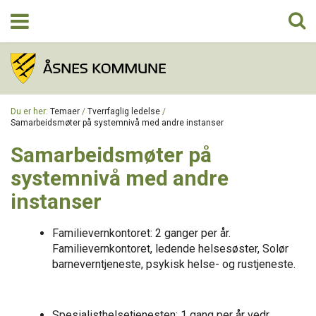
TEMAER
Du er her:
Temaer
/
Tverrfaglig ledelse
/
Samarbeidsmøter på systemnivå med andre instanser
OM PROSJEKTET
Samarbeidsmøter på
systemnivå med andre
KONTAKT
instanser
Familievernkontoret: 2 ganger per år.
Familievernkontoret, ledende helsesøster, Solør
barneverntjeneste, psykisk helse- og rustjeneste.
Spesialisthelsetjenesten: 1 gang per år vedr.